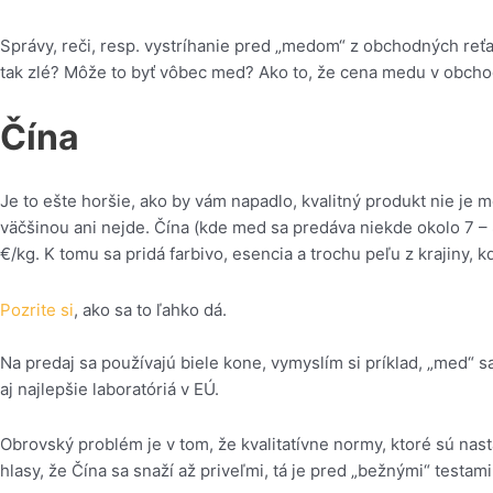
Správy, reči, resp. vystríhanie pred „medom“ z obchodných reťa
tak zlé? Môže to byť vôbec med? Ako to, že cena medu v obchod
Čína
Je to ešte horšie, ako by vám napadlo, kvalitný produkt nie je
väčšinou ani nejde. Čína (kde med sa predáva niekde okolo 7 – 8
€/kg. K tomu sa pridá farbivo, esencia a trochu peľu z krajiny, 
Pozrite si
, ako sa to ľahko dá.
Na predaj sa používajú biele kone, vymyslím si príklad, „med“ s
aj najlepšie laboratóriá v EÚ.
Obrovský problém je v tom, že kvalitatívne normy, ktoré sú nast
hlasy, že Čína sa snaží až priveľmi, tá je pred „bežnými“ testam