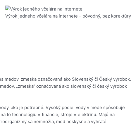
Výrok jedného včelára na internete – pôvodný, bez korektúry
medov, „zmeska“ označovaná ako slovenský či český výrobok
vody, ako je potrebné.
Vysoký podiel vody v mede spôsobuje
a to technológiu = financie, stroje = elektrinu. Majú na
ikroorganizmy sa nemnožia, med neskysne a vyhraté.