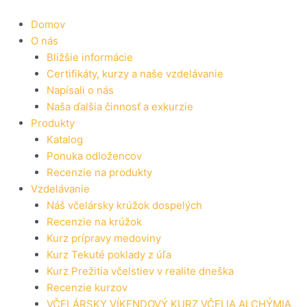
Preskočiť
na
Domov
obsah
O nás
Bližšie informácie
Certifikáty, kurzy a naše vzdelávanie
Napísali o nás
Naša ďalšia činnosť a exkurzie
Produkty
Katalog
Ponuka odložencov
Recenzie na produkty
Vzdelávanie
Náš včelársky krúžok dospelých
Recenzie na krúžok
Kurz prípravy medoviny
Kurz Tekuté poklady z úľa
Kurz Prežitia včelstiev v realite dneška
Recenzie kurzov
VČELÁRSKY VÍKENDOVÝ KURZ VČELIA ALCHÝMIA