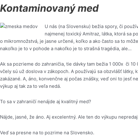
Kontaminovaný med
U nás (na Slovensku) bežia spory, či používa
najmenej toxický Amitraz, látka, ktorá sa p
o mikromnožstvá, je jasne určené, koľko a ako často sa to môž
nakoľko je to v pohode a nakoľko je to strašná tragédia, ale…
Ak sa pozrieme do zahraničia, tie dávky tam bežia 1 000x či 10 
včely sú už doslova v zákopoch. A používajú sa obzvlášť látky, 
zakázané. A, áno, konvenčne aj počas znášky, veď oni to jesť ne
výkup aj tak za to veľa nedá.
To sa v zahraničí nenájde aj kvalitný med?
Nájde, jasné, že áno. Aj excelentný. Ale ten do výkupu nepredaj
Veď sa presne na to pozrime na Slovensko.