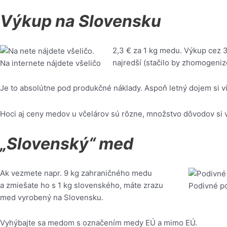
Výkup na Slovensku
2,3 € za 1 kg medu. Výkup cez 3
najredší (stačilo by zhomogeniz
Na internete nájdete všeličo
Je to absolútne pod produkčné náklady. Aspoň letný dojem si v
Hoci aj ceny medov u včelárov sú rôzne, množstvo dôvodov si vi
„Slovenský“ med
Ak vezmete napr. 9 kg zahraničného medu
a zmiešate ho s 1 kg slovenského, máte zrazu
Podivné po
med vyrobený na Slovensku.
Vyhýbajte sa medom s označením medy EÚ a mimo EÚ.