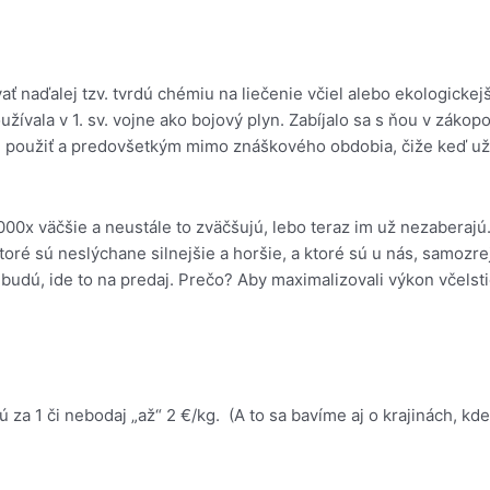
ť naďalej tzv. tvrdú chémiu na liečenie včiel alebo ekologickejšie
oužívala v 1. sv. vojne ako bojový plyn. Zabíjalo sa s ňou v záko
e použiť a predovšetkým mimo znáškového obdobia, čiže keď už 
000x väčšie a neustále to zväčšujú, lebo teraz im už nezaberajú.
ktoré sú neslýchane silnejšie a horšie, a ktoré sú u nás, samozr
budú, ide to na predaj. Prečo? Aby maximalizovali výkon včelsti
ú za 1 či nebodaj „až“ 2 €/kg. (A to sa bavíme aj o krajinách, k