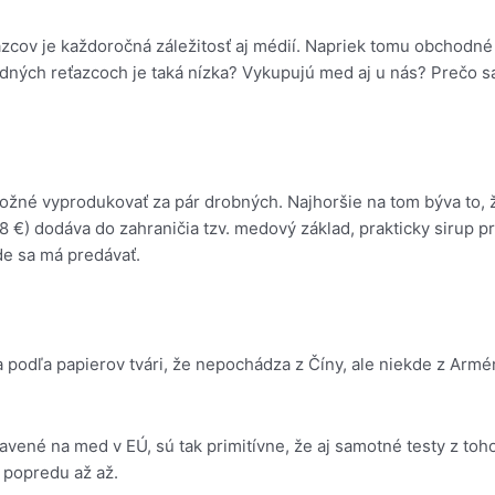
zcov je každoročná záležitosť aj médií. Napriek tomu obchodné 
ných reťazcoch je taká nízka? Vykupujú med aj u nás? Prečo sa
 možné vyprodukovať za pár drobných. Najhoršie na tom býva to,
 €) dodáva do zahraničia tzv. medový základ, prakticky sirup pr
kde sa má predávať.
a podľa papierov tvári, že nepochádza z Číny, ale niekde z Armé
avené na med v EÚ, sú tak primitívne, že aj samotné testy z toh
i popredu až až.