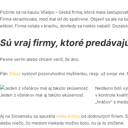
Pozrite sa na kauzu Včelpo – česká firma, ktorá mala zastupovať 
Firma skrachovala, med mal ísť do spaľovne. Objavil sa ale na b
etikiet. Firma ostala v krachu, dovtedy sa niekto nabalil. Dozaista
Sú vraj firmy, ktoré predávaj
Pevne verím alebo chcem veriť, že áno.
Pán
Jókay
vyslovil pozoruhodnú myšlienku, resp. už svoje vie. 
Nedávno boli v
v kontrole kvali
Jeden z včelárov mal aj takúto skúsenosť.
„hráčov“ s medom
Aj na Slovensku sa spustila
vlnka kritiky
od dotknutých firiem. S
alebo niečo, čo medom niekedy možno bolo, no je to zničené.