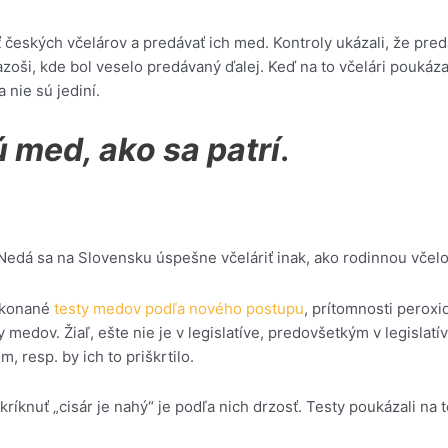
českých včelárov a predávať ich med. Kontroly ukázali, že predáv
azoši, kde bol veselo predávaný ďalej. Keď na to včelári poukáza
 nie sú jediní.
ú med, ako sa patrí
.
Nedá sa na Slovensku úspešne včeláriť inak, ako rodinnou včelo
ykonané
testy medov podľa nového postupu
, prítomnosti peroxi
ty medov. Žiaľ, ešte nie je v legislatíve, predovšetkým v legislat
, resp. by ich to priškrtilo.
kríknuť „cisár je nahý“ je podľa nich drzosť. Testy poukázali n