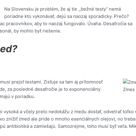
Na Slovensku je problém, že aj tie ,,bežné testy“ nemá
poriadne kto vykonávať, dejú sa naozaj sporadicky. Prečo?
c pracovníkov, aby to naozaj fungovalo. Úvaha. Desaťročia sa
sonál, by mohlo byť riešenie.
med?
usí prejsť testami. Zisťuje sa tam aj prítomnosť
de, za posledné desaťročie je to exponenciálny
Zmes 
 majú v poriadku.
ľmi vysoká a včely preto nedokážu z medu dostať, odvetrať toľko 
 znížiť (med ale príde o mnoho esenciálnych olejov), no treba n
pú antibiotiká a zamiešajú. Samozrejme, toho musí byť veľa. M