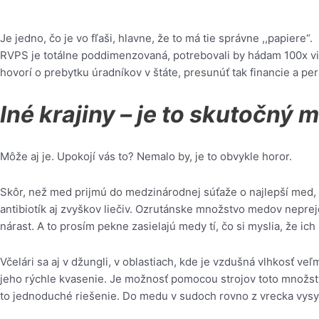
Je jedno, čo je vo fľaši, hlavne, že to má tie správne ,,papiere“.
RVPS je totálne poddimenzovaná, potrebovali by hádam 100x via
hovorí o prebytku úradníkov v štáte, presunúť tak financie a per
Iné krajiny – je to skutočný 
Môže aj je. Upokojí vás to? Nemalo by, je to obvykle horor.
Skôr, než med prijmú do medzinárodnej súťaže o najlepší med, m
antibiotík aj zvyškov liečiv. Ozrutánske množstvo medov neprej
nárast. A to prosím pekne zasielajú medy tí, čo si myslia, že ich
Včelári sa aj v džungli, v oblastiach, kde je vzdušná vlhkosť ve
jeho rýchle kvasenie. Je možnosť pomocou strojov toto množstvo
to jednoduché riešenie. Do medu v sudoch rovno z vrecka vysy