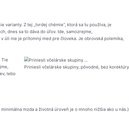
 varianty. Z tej „tvrdej chémie“, ktorá sa tu používa, je
poch, dnes sa to dáva do úľov. Ide, samozrejme,
v úli nie je prítomný med pre človeka. Je obrovská polemika,
 Tie
ejme,
Priniesli včelárske skupiny, pôvodné, bez korektúry
ev, lebo
de minimálna mzda a životná úroveň je o mnoho nižšia ako u nás.)