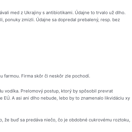
ali med z Ukrajiny s antibiotikami. Údajne to trvalo už dlho.
li, ponuky zmizli. Údajne sa dopredal prebalený, resp. bez
u farmou. Firma skôr či neskôr zle pochodí.
du vodíka. Prelomový postup, ktorý by spôsobil prevrat
íve EÚ. A asi ani dlho nebude, lebo by to znamenalo likvidáciu xy
a to, že buď sa predáva niečo, čo je obdobné cukrovému roztoku,