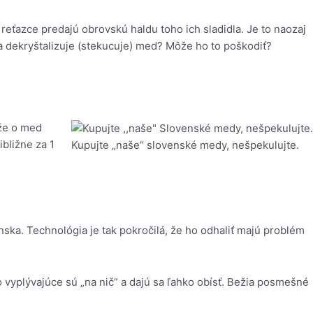
reťazce predajú obrovskú haldu toho ich sladidla. Je to naozaj
 dekryštalizuje (stekucuje) med? Môže ho to poškodiť?
 že o med
ibližne za 1
Kupujte „naše“ slovenské medy, nešpekulujte.
nska. Technológia je tak pokročilá, že ho odhaliť majú problém
o vyplývajúce sú „na nič“ a dajú sa ľahko obísť. Bežia posmešné