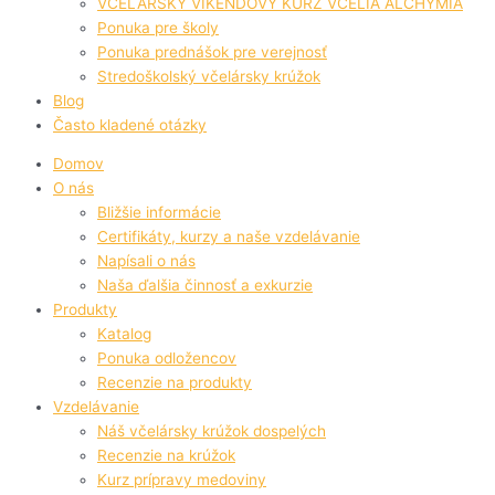
VČELÁRSKY VÍKENDOVÝ KURZ VČELIA ALCHÝMIA
Ponuka pre školy
Ponuka prednášok pre verejnosť
Stredoškolský včelársky krúžok
Blog
Často kladené otázky
Domov
O nás
Bližšie informácie
Certifikáty, kurzy a naše vzdelávanie
Napísali o nás
Naša ďalšia činnosť a exkurzie
Produkty
Katalog
Ponuka odložencov
Recenzie na produkty
Vzdelávanie
Náš včelársky krúžok dospelých
Recenzie na krúžok
Kurz prípravy medoviny