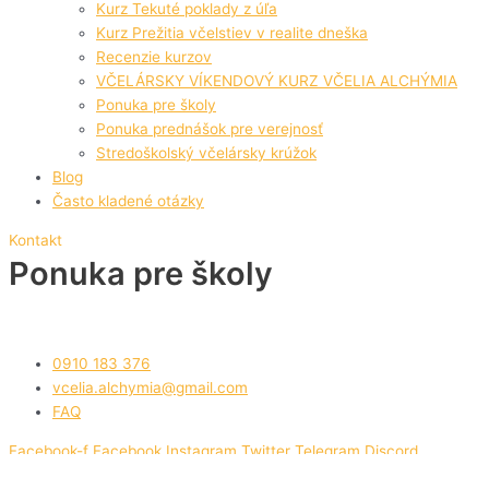
Kurz Tekuté poklady z úľa
Kurz Prežitia včelstiev v realite dneška
Recenzie kurzov
VČELÁRSKY VÍKENDOVÝ KURZ VČELIA ALCHÝMIA
Ponuka pre školy
Ponuka prednášok pre verejnosť
Stredoškolský včelársky krúžok
Blog
Často kladené otázky
Kontakt
Ponuka pre školy
0910 183 376
vcelia.alchymia@gmail.com
FAQ
Facebook-f
Facebook
Instagram
Twitter
Telegram
Discord
Včelia Alchýmia® - Všetky práva vyhradené