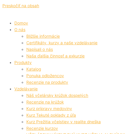
Preskočiť na obsah
Domov
O nás
Bližšie informácie
Certifikáty, kurzy a naše vzdelávanie
Napísali o nás
Naša ďalšia činnosť a exkurzie
Produkty
Katalog
Ponuka odložencov
Recenzie na produkty
Vzdelávanie
Náš včelársky krúžok dospelých
Recenzie na krúžok
Kurz prípravy medoviny
Kurz Tekuté poklady z úľa
Kurz Prežitia včelstiev v realite dneška
Recenzie kurzov