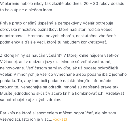
Včelárenie nebolo nikdy tak zložité ako dnes. 20 – 30 rokov dozadu
to bolo úplne o niečom inom.
Práve preto dnešný úspešný a perspektívny včelár potrebuje
obrovské množstvo poznatkov, ktoré naši starí rodičia vôbec
nepotrebovali. Hromada nových chorôb, neskutočne zhoršené
podmienky a ďalšie veci, ktoré tu nebudem konkretizovať.
Z ktorej knihy sa naučím včeláriť? V ktorej knihe nájdem všetko?
V žiadnej, ani v cudzom jazyku. Mnohé sú veľmi zastarané,
neinovované. Veď časom sami uvidíte, ak už budete pokročilejší
včelár. V mnohých je všeličo vynechané alebo podané iba z jedného
pohľadu. To, aby tam boli podané najaktuálnejšie informácie
zabudnite. Nenechajte sa odradiť, mnohé sú napísané práve tak.
Musíte jednoducho skúsiť viacero kníh a kombinovať ich. Vzdelávať
sa potrebujete aj z iných zdrojov.
Pár kníh na ktoré si spomeniem môžem odporúčať, ale nie som
vševediaci. Isto ich je viac…
(
odkaz)