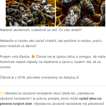
Naberať skúsenosti, vzdelávať sa atď. Čo viac dodať?
Neklaďte si otázku ako začať včeláriť, ale položme si otázku, prečo
sme nezačali už dávno?
Prajem veľa šťastia.
Článok nie je úplnou alfou a omegou. Ak máte
ktokoľvek nejaké nápady na doplnenie a úpravu, budem rád, ak sa
ozvete.
Článok je z 2018, pôvodne zverejnený na Adoptuj úľ.
[1]
Všeobecne záväzné nariadenie obce (ďalej len „všeobecne
záväzné nariadenie“) je právny predpis, ktorý môže
vydať obec na
plnenie svojich úloh
. Všeobecne záväzné nariadenie má pôsobnosť