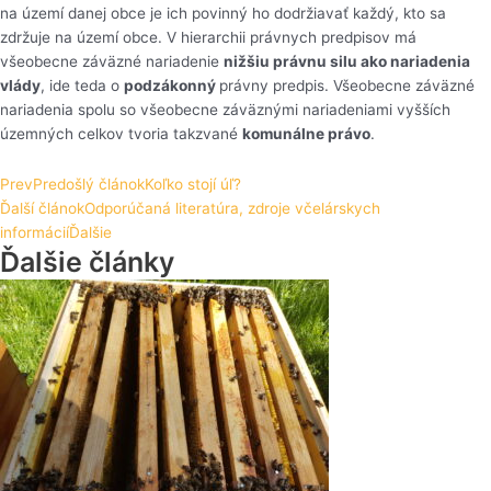
na území danej obce je ich povinný ho dodržiavať každý, kto sa
zdržuje na území obce. V hierarchii právnych predpisov má
všeobecne záväzné nariadenie
nižšiu právnu silu ako nariadenia
vlády
, ide teda o
podzákonný
právny predpis. Všeobecne záväzné
nariadenia spolu so všeobecne záväznými nariadeniami vyšších
územných celkov tvoria takzvané
komunálne právo
.
Prev
Predošlý článok
Koľko stojí úľ?
Ďalší článok
Odporúčaná literatúra, zdroje včelárskych
informácií
Ďalšie
Ďalšie články