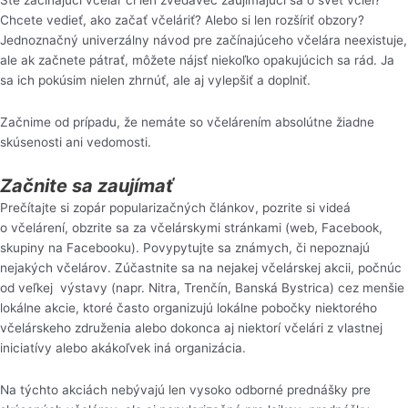
Ste začínajúci včelár či len zvedavec zaujímajúci sa o svet včiel?
Chcete vedieť, ako začať včeláriť? Alebo si len rozšíriť obzory?
Jednoznačný univerzálny návod pre začínajúceho včelára neexistuje,
ale ak začnete pátrať, môžete nájsť niekoľko opakujúcich sa rád. Ja
sa ich pokúsim nielen zhrnúť, ale aj vylepšiť a doplniť.
Začnime od prípadu, že nemáte so včelárením absolútne žiadne
skúsenosti ani vedomosti.
Začnite sa zaujímať
Prečítajte si zopár popularizačných článkov, pozrite si videá
o včelárení, obzrite sa za včelárskymi stránkami (web, Facebook,
skupiny na Facebooku). Povypytujte sa známych, či nepoznajú
nejakých včelárov. Zúčastnite sa na nejakej včelárskej akcii, počnúc
od veľkej výstavy (napr. Nitra, Trenčín, Banská Bystrica) cez menšie
lokálne akcie, ktoré často organizujú lokálne pobočky niektorého
včelárskeho združenia alebo dokonca aj niektorí včelári z vlastnej
iniciatívy alebo akákoľvek iná organizácia.
Na týchto akciách nebývajú len vysoko odborné prednášky pre