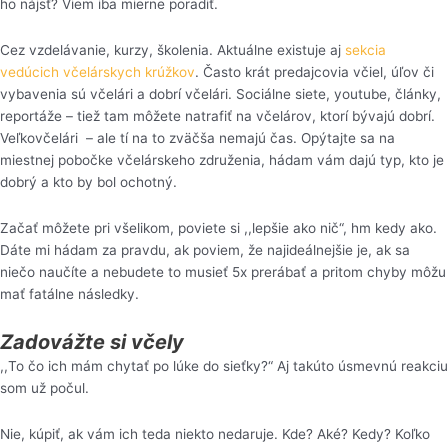
ho nájsť? Viem iba mierne poradiť.
Cez vzdelávanie, kurzy, školenia. Aktuálne existuje aj
sekcia
vedúcich včelárskych krúžkov
. Často krát predajcovia včiel, úľov či
vybavenia sú včelári a dobrí včelári. Sociálne siete, youtube, články,
reportáže – tiež tam môžete natrafiť na včelárov, ktorí bývajú dobrí.
Veľkovčelári – ale tí na to zväčša nemajú čas. Opýtajte sa na
miestnej pobočke včelárskeho združenia, hádam vám dajú typ, kto je
dobrý a kto by bol ochotný.
Začať môžete pri všelikom, poviete si ,,lepšie ako nič“, hm kedy ako.
Dáte mi hádam za pravdu, ak poviem, že najideálnejšie je, ak sa
niečo naučíte a nebudete to musieť 5x prerábať a pritom chyby môžu
mať fatálne následky.
Zadovážte si včely
,,To čo ich mám chytať po lúke do sieťky?“ Aj takúto úsmevnú reakciu
som už počul.
Nie, kúpiť, ak vám ich teda niekto nedaruje. Kde? Aké? Kedy? Koľko