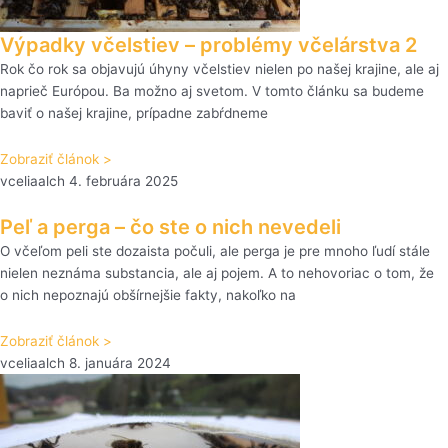
Výpadky včelstiev – problémy včelárstva 2
Rok čo rok sa objavujú úhyny včelstiev nielen po našej krajine, ale aj
naprieč Európou. Ba možno aj svetom. V tomto článku sa budeme
baviť o našej krajine, prípadne zabŕdneme
Zobraziť článok >
vceliaalch
4. februára 2025
Peľ a perga – čo ste o nich nevedeli
O včeľom peli ste dozaista počuli, ale perga je pre mnoho ľudí stále
nielen neznáma substancia, ale aj pojem. A to nehovoriac o tom, že
o nich nepoznajú obšírnejšie fakty, nakoľko na
Zobraziť článok >
vceliaalch
8. januára 2024