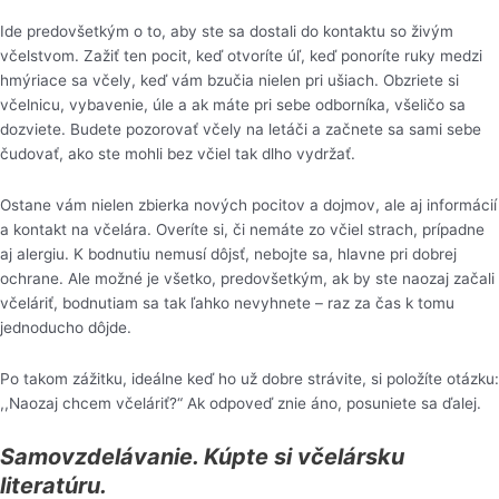
Ide predovšetkým o to, aby ste sa dostali do kontaktu so živým
včelstvom. Zažiť ten pocit, keď otvoríte úľ, keď ponoríte ruky medzi
hmýriace sa včely, keď vám bzučia nielen pri ušiach. Obzriete si
včelnicu, vybavenie, úle a ak máte pri sebe odborníka, všeličo sa
dozviete. Budete pozorovať včely na letáči a začnete sa sami sebe
čudovať, ako ste mohli bez včiel tak dlho vydržať.
Ostane vám nielen zbierka nových pocitov a dojmov, ale aj informácií
a kontakt na včelára. Overíte si, či nemáte zo včiel strach, prípadne
aj alergiu. K bodnutiu nemusí dôjsť, nebojte sa, hlavne pri dobrej
ochrane. Ale možné je všetko, predovšetkým, ak by ste naozaj začali
včeláriť, bodnutiam sa tak ľahko nevyhnete – raz za čas k tomu
jednoducho dôjde.
Po takom zážitku, ideálne keď ho už dobre strávite, si položíte otázku:
,,Naozaj chcem včeláriť?“ Ak odpoveď znie áno, posuniete sa ďalej.
Samovzdelávanie. Kúpte si včelársku
literatúru.