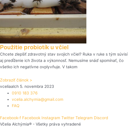
Použitie probiotík u včiel
Chcete zlepšiť zdravotný stav svojich včiel? Ruka v ruke s tým súvisí
aj predĺženie ich života a výkonnosť. Nemusíme snáď spomínať, čo
všetko ich negatívne ovplyvňuje. V takom
Zobraziť článok >
vceliaalch
5. novembra 2023
0910 183 376
vcelia.alchymia@gmail.com
FAQ
Facebook-f
Facebook
Instagram
Twitter
Telegram
Discord
Včelia Alchýmia® - Všetky práva vyhradené