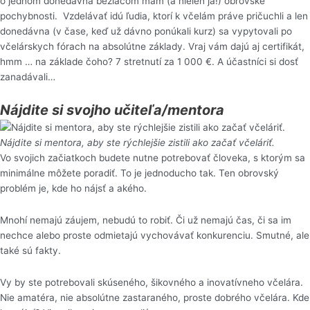
o jednom donedávna bežiacom mám (a nielen ja!) obrovské
pochybnosti. Vzdelávať idú ľudia, ktorí k včelám práve pričuchli a len
donedávna (v čase, keď už dávno ponúkali kurz) sa vypytovali po
včelárskych fórach na absolútne základy. Vraj vám dajú aj certifikát,
hmm … na základe čoho? 7 stretnutí za 1 000 €. A účastníci si dosť
zanadávali…
Nájdite si svojho učiteľa/mentora
Nájdite si mentora, aby ste rýchlejšie zistili ako začať včeláriť.
Vo svojich začiatkoch budete nutne potrebovať človeka, s ktorým sa
minimálne môžete poradiť. To je jednoducho tak. Ten obrovský
problém je, kde ho nájsť a akého.
Mnohí nemajú záujem, nebudú to robiť. Či už nemajú čas, či sa im
nechce alebo proste odmietajú vychovávať konkurenciu. Smutné, ale
také sú fakty.
Vy by ste potrebovali skúseného, šikovného a inovatívneho včelára.
Nie amatéra, nie absolútne zastaraného, proste dobrého včelára. Kde