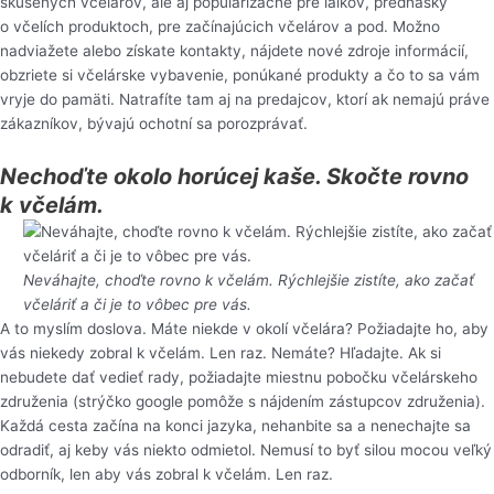
skúsených včelárov, ale aj popularizačné pre laikov, prednášky
o včelích produktoch, pre začínajúcich včelárov a pod. Možno
nadviažete alebo získate kontakty, nájdete nové zdroje informácií,
obzriete si včelárske vybavenie, ponúkané produkty a čo to sa vám
vryje do pamäti. Natrafíte tam aj na predajcov, ktorí ak nemajú práve
zákazníkov, bývajú ochotní sa porozprávať.
Nechoďte okolo horúcej kaše. Skočte rovno
k včelám.
Neváhajte, choďte rovno k včelám. Rýchlejšie zistíte, ako začať
včeláriť a či je to vôbec pre vás.
A to myslím doslova. Máte niekde v okolí včelára? Požiadajte ho, aby
vás niekedy zobral k včelám. Len raz. Nemáte? Hľadajte. Ak si
nebudete dať vedieť rady, požiadajte miestnu pobočku včelárskeho
združenia (strýčko google pomôže s nájdením zástupcov združenia).
Každá cesta začína na konci jazyka, nehanbite sa a nenechajte sa
odradiť, aj keby vás niekto odmietol. Nemusí to byť silou mocou veľký
odborník, len aby vás zobral k včelám. Len raz.