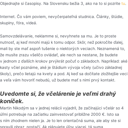
Objednajte si časopisy. Na Slovensku bežia 3, ako na to si pozrite
tu
.
Internet. Čo vám poviem, nevyčerpateľná studnica. Články, štúdie,
skupiny, fóra, videá.
Samovzdelávanie, neklamme si, nevyhnete sa mu. Je to proste
nutnosť, aj keď mnohí majú k tomu odpor. Skôr, než pokročíte ďalej,
mali by ste mať aspoň tušenie o niektorých veciach. Neznamená to,
že musíte zrazu všeličo ovládať, ale nech sa nestane, že budete
v jednom z ďalších krokov prvýkrát počuť o základoch. Napríklad: aké
kasty včiel poznáme, aké je štádium vývoja včely (učivo základnej
školy), prečo lietajú na kvety a pod. Aj keď sa dočítate zložitejšie veci
a veľa vám hovoriť nebudú, už budete mať s nimi prvý kontakt.
Uvedomte si, že včelárenie je veľmi drahý
koníček.
Martin Nikodým sa v jednej relácii vyjadril, že začínajúci včelár so 4
úľmi potrebuje na začiatku zainvestovať približne 2000 €. Isto sa
s ním zhodnem nielen ja. Je to len orientačná suma, ale aby ste si
spravili obraz, postačí. Ak plánujete úľov viacej, tá suma