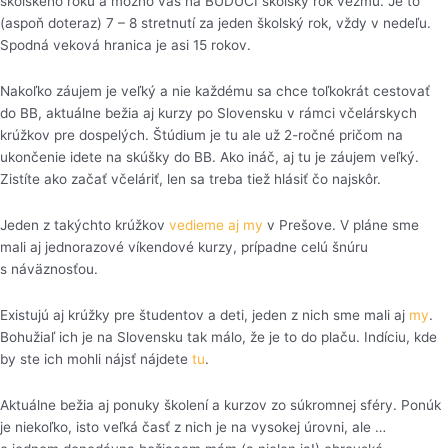
školského roku a možno vás na BUDÚCI školský rok vezmú. Je to
(aspoň doteraz) 7 – 8 stretnutí za jeden školský rok, vždy v nedeľu.
Spodná veková hranica je asi 15 rokov.
Nakoľko záujem je veľký a nie každému sa chce toľkokrát cestovať
do BB, aktuálne bežia aj kurzy po Slovensku v rámci včelárskych
krúžkov pre dospelých. Štúdium je tu ale už 2-ročné pričom na
ukončenie idete na skúšky do BB. Ako ináč, aj tu je záujem veľký.
Zistíte ako začať včeláriť, len sa treba tiež hlásiť čo najskôr.
Jeden z takýchto krúžkov
vedieme aj my
v Prešove. V pláne sme
mali aj jednorazové víkendové kurzy, prípadne celú šnúru
s náväznosťou.
Existujú aj krúžky pre študentov a deti, jeden z nich sme mali aj
my
.
Bohužiaľ ich je na Slovensku tak málo, že je to do plaču. Indíciu, kde
by ste ich mohli nájsť nájdete
tu
.
Aktuálne bežia aj ponuky školení a kurzov zo súkromnej sféry. Ponúk
je niekoľko, isto veľká časť z nich je na vysokej úrovni, ale …