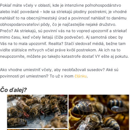
Pokiaľ máte včely v oblasti, kde je intenzívne poľnohospodárstvo
alebo ináč povedané – kde sa striekajú plodiny postrekmi, je vhodné
nahlásiť to na obecný/mestský úrad a povinnosť nahlásiť to danému
obhospodarovateľovi pôdy, čo je najčastejšie nejaké družstvo.
Prečo? Ak striekajú, sú povinní vás na to vopred upozorniť a striekať
mimo času, keď včely lietajú (čiže podvečer). Aj samotná obec by
Vás na to mala upozorniť. Realita? Stačí sledovať médiá, bežne tam
vidíte státisíce mŕtvych včiel práve kvôli postrekom. Ak ich na to
neupozorníte, môžete po takejto katastrofe dostať VY ešte aj pokutu.
Ako vhodne umiestniť včely, aby neobťažovali susedov? Aké sú
povinnosti pri umiestnení? To už v inom
článku
.
Čo ďalej?