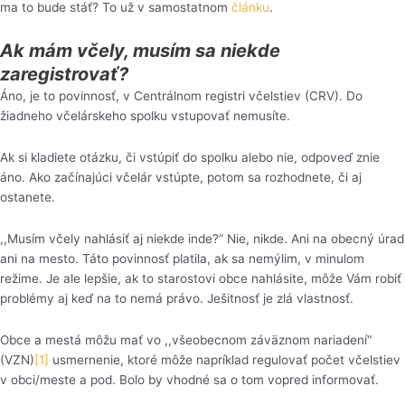
ma to bude stáť? To už v samostatnom
článku
.
Ak mám včely, musím sa niekde
zaregistrovať?
Áno, je to povinnosť, v Centrálnom registri včelstiev (CRV). Do
žiadneho včelárskeho spolku vstupovať nemusíte.
Ak si kladiete otázku, či vstúpiť do spolku alebo nie, odpoveď znie
áno. Ako začínajúci včelár vstúpte, potom sa rozhodnete, či aj
ostanete.
,,Musím včely nahlásiť aj niekde inde?“ Nie, nikde. Ani na obecný úrad
ani na mesto. Táto povinnosť platila, ak sa nemýlim, v minulom
režime. Je ale lepšie, ak to starostovi obce nahlásite, môže Vám robiť
problémy aj keď na to nemá právo. Ješitnosť je zlá vlastnosť.
Obce a mestá môžu mať vo ,,všeobecnom záväznom nariadení“
(VZN)
[1]
usmernenie, ktoré môže napríklad regulovať počet včelstiev
v obci/meste a pod. Bolo by vhodné sa o tom vopred informovať.