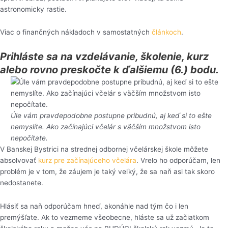
astronomicky rastie.
Viac o finančných nákladoch v samostatných
článkoch
.
Prihláste sa na vzdelávanie, školenie, kurz
alebo rovno preskočte k ďalšiemu (6.) bodu.
Úle vám pravdepodobne postupne pribudnú, aj keď si to ešte
nemyslíte. Ako začínajúci včelár s väčším množstvom isto
nepočítate.
V Banskej Bystrici na strednej odbornej včelárskej škole môžete
absolvovať
kurz pre začínajúceho včelára
. Vrelo ho odporúčam, len
problém je v tom, že záujem je taký veľký, že sa naň asi tak skoro
nedostanete.
Hlásiť sa naň odporúčam hneď, akonáhle nad tým čo i len
premýšľate. Ak to vezmeme všeobecne, hláste sa už začiatkom