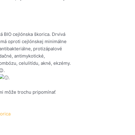
á BIO cejlónska škorica. Drvivá
á má oproti cejlónskej minimálne
antibakteriálne, protizápalové
idačné, antimykotické,
ombózu, celulitídu, akné, ekzémy.
.
.
ami môže trochu pripomínať
orica