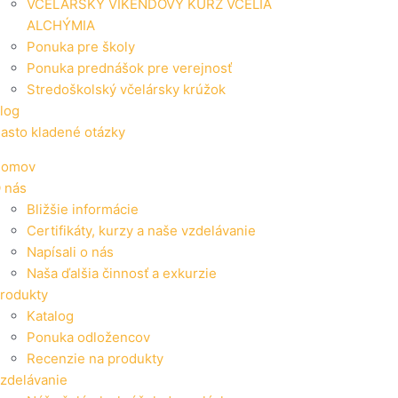
VČELÁRSKY VÍKENDOVÝ KURZ VČELIA
ALCHÝMIA
Ponuka pre školy
Ponuka prednášok pre verejnosť
Stredoškolský včelársky krúžok
log
asto kladené otázky
omov
 nás
Bližšie informácie
Certifikáty, kurzy a naše vzdelávanie
Napísali o nás
Naša ďalšia činnosť a exkurzie
rodukty
Katalog
Ponuka odložencov
Recenzie na produkty
zdelávanie