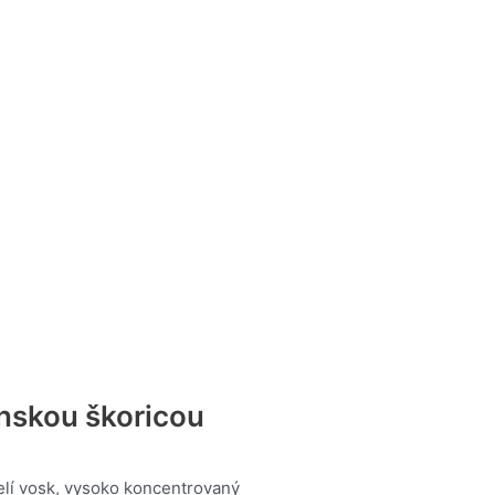
ónskou škoricou
elí vosk, vysoko koncentrovaný