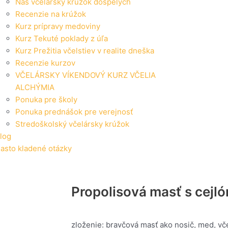
Náš včelársky krúžok dospelých
Recenzie na krúžok
Kurz prípravy medoviny
Kurz Tekuté poklady z úľa
Kurz Prežitia včelstiev v realite dneška
Recenzie kurzov
VČELÁRSKY VÍKENDOVÝ KURZ VČELIA
ALCHÝMIA
Ponuka pre školy
Ponuka prednášok pre verejnosť
Stredoškolský včelársky krúžok
log
asto kladené otázky
Propolisová masť s cejl
zloženie: bravčová masť ako nosič, med, vč