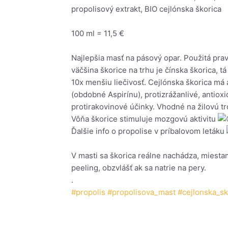
propolisový extrakt, BIO cejlónska škorica
100 ml = 11,5 €
Najlepšia masť na pásový opar. Použitá prav
väčšina škorice na trhu je čínska škorica, t
10x menšiu liečivosť. Cejlónska škorica má 
(obdobné Aspirínu), protizrážanlivé, antiox
protirakovinové účinky. Vhodné na žilovú tr
Vôňa škorice stimuluje mozgovú aktivitu
Ďalšie info o propolise v príbalovom letáku
V masti sa škorica reálne nachádza, miest
peeling, obzvlášť ak sa natrie na pery.
.
#propolis
#propolisova_mast
#cejlonska_sk